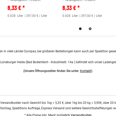
** Versandgewicht:
110
Gramm.
** Versandgewicht:
110
Gramm.
8,33 € *
8,33 € *
0.028
Liter
| 297,50 € / Liter
0.028
Liter
| 297,50 € / Liter
en in viele Länder Europas, bei größeren Bestellungen kann auch per Spedition gese
 Lüneburger Heide (Bad Bodenteich - Industriestr. 14a ) befindet sich unser Ladenge
(Unsere Öffnungszeiten finden Sie unter:
Kontakt
).
 Versandkosten nach Gewicht bis 1kg = 5,35 €, über 1kg bis 20 kg = 5,90€, über 20 
ufschlag, Speditions Aufträge, Express Versand und weitere Gewichtsstaffelungen we
* Alle Preise inkl. Mwst
zuzüglich Versandkosten