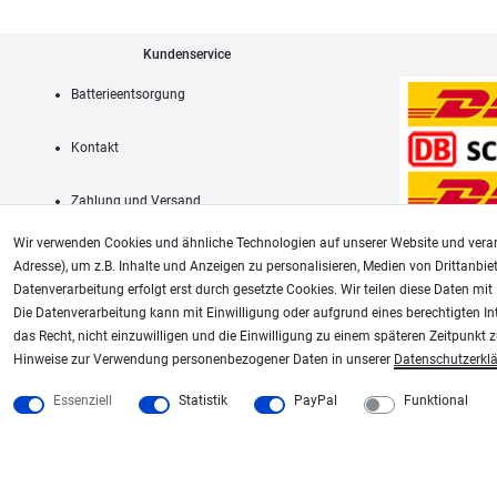
Kundenservice
Batterieentsorgung
Kontakt
Zahlung und Versand
Wir verwenden Cookies und ähnliche Technologien auf unserer Website und verar
Adresse), um z.B. Inhalte und Anzeigen zu personalisieren, Medien von Drittanbie
Datenverarbeitung erfolgt erst durch gesetzte Cookies. Wir teilen diese Daten mit 
AGB
Die Datenverarbeitung kann mit Einwilligung oder aufgrund eines berechtigten In
das Recht, nicht einzuwilligen und die Einwilligung zu einem späteren Zeitpunkt 
Unsere weiteren Shops:
Hinweise zur Verwendung personenbezogener Daten in unserer
Daten­schutz­erkl
Schmincke-City.de
Plotter-City.com
Essenziell
Statistik
PayPal
Funktional
Schmincke Künstlerfarben das Gesamtsortiment
Schneideplotter, Transferpr