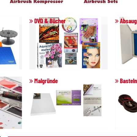
DVD & Bücher
Absaug
Malgründe
Basteln