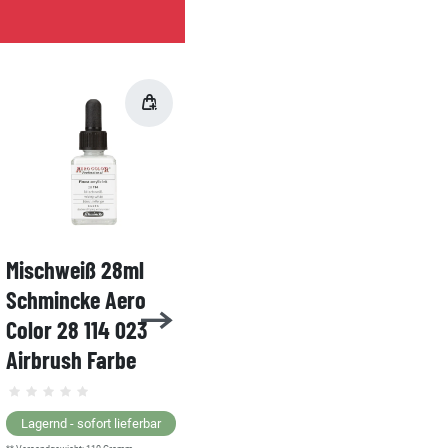
Mischweiß 28ml
Buff Titan 28ml
Schmincke Aero
Schmincke Aero
Color 28 114 023
Color 28 118 023
Airbrush Farbe
Airbrush Farbe
Lagernd - sofort lieferbar
Lagernd - sofort lieferbar