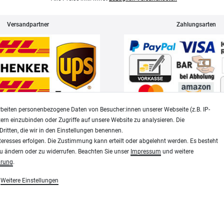
Versandpartner
Zahlungsarten
beiten personenbezogene Daten von Besucher:innen unserer Webseite (z.B. IP-
tern einzubinden oder Zugriffe auf unsere Website zu analysieren. Die
Dritten, die wir in den Einstellungen benennen.
Widerrufsrecht
Datenschutz
teresses erfolgen. Die Zustimmung kann erteilt oder abgelehnt werden. Es besteht
zu ändern oder zu widerrufen. Beachten Sie unser
Impressum
und weitere
ärung
.
Modellbau-City.com
Weitere Einstellungen
essen, Siebdruck und Plotterfolien
Military + Tabletop Plastikmodelle und Modellbau Farben - Bringe