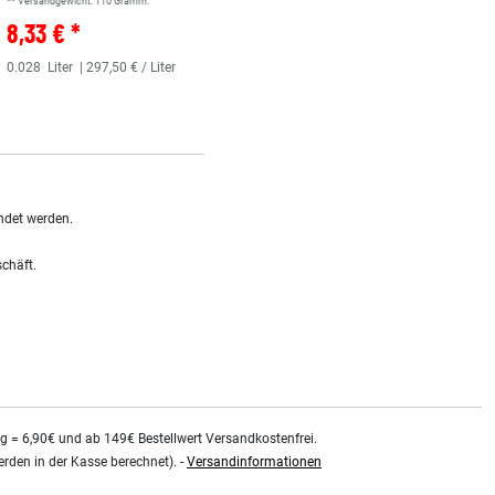
** Versandgewicht:
110
Gramm.
** Versandgewicht:
110
Gramm.
8,33 € *
8,33 € *
0.028
Liter
| 297,50 € / Liter
0.028
Liter
| 297,50 € / Liter
ndet werden.
schäft.
kg = 6,90€ und ab 149€ Bestellwert Versandkostenfrei.
rden in der Kasse berechnet). -
Versandinformationen