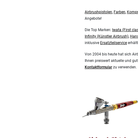
Airbrushpistolen
,
Farben
,
Kompr
Angebote!
Die Top Marken:
Iwata (First cla
Infinity (Künstler Airbrush)
,
Hans
inklusive
Ersatzteilservice
erhältl
Von 2004 bis heute hat sich Air
Ihnen preiswert aktuelle und gu
Kontaktformular
zu verwenden.