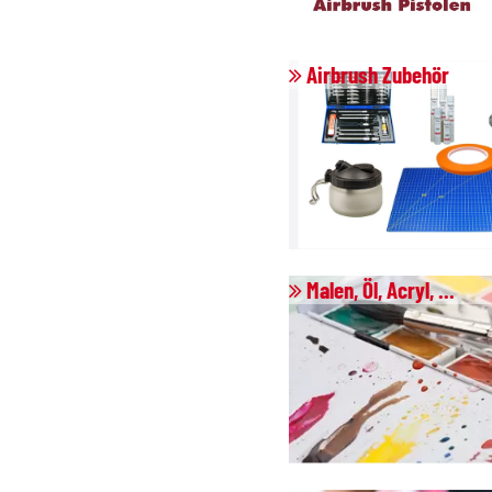
Airbrush Zubehör
Malen, Öl, Acryl, ...