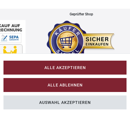
Geprüfter Shop
ALLE AKZEPTIEREN
Impressum
ALLE ABLEHNEN
Im-Shop-kaufen.de
AUSWAHL AKZEPTIEREN
n Sie Farbe ins Spiel.
Küchen Zubehör - Haus/Garten - Tierbedarf