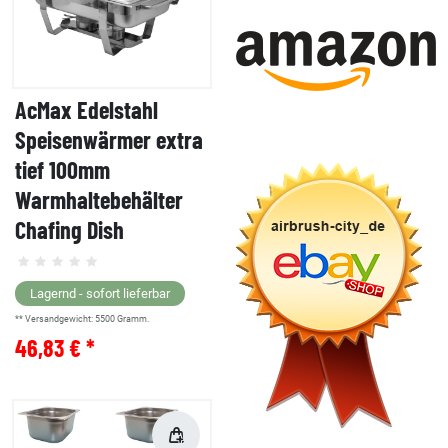
AcMax Edelstahl
Speisenwärmer extra
tief 100mm
Warmhaltebehälter
Chafing Dish
Lagernd - sofort lieferbar
** Versandgewicht:
5500
Gramm.
46,83 € *