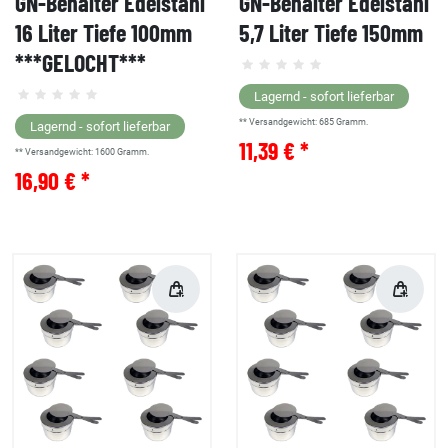
GN-Behälter Edelstahl
GN-Behälter Edelstahl
16 Liter Tiefe 100mm
5,7 Liter Tiefe 150mm
***GELOCHT***
Lagernd - sofort lieferbar
** Versandgewicht:
685
Gramm.
Lagernd - sofort lieferbar
11,39 € *
** Versandgewicht:
1600
Gramm.
16,90 € *