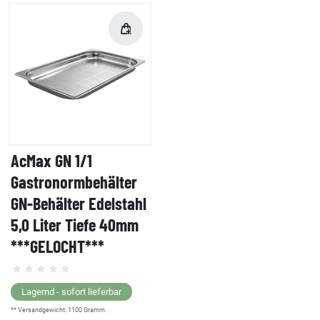
AcMax GN 1/1
Gastronormbehälter
GN-Behälter Edelstahl
5,0 Liter Tiefe 40mm
***GELOCHT***
Lagernd - sofort lieferbar
** Versandgewicht:
1100
Gramm.