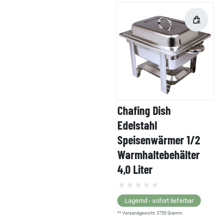
Chafing Dish
Edelstahl
Speisenwärmer 1/2
Warmhaltebehälter
4,0 Liter
Lagernd - sofort lieferbar
** Versandgewicht:
3750
Gramm.