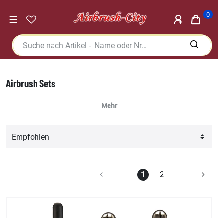
0
☰
Airbrush Sets
1
2