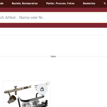
nde
Basteln, Restauration
Plotter, Pressen, Folien
Neuheiten
% 