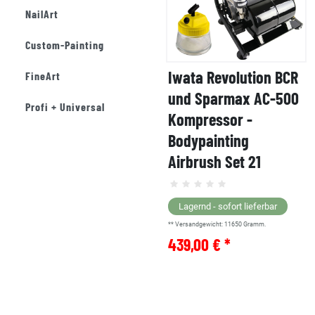
NailArt
Custom-Painting
Iwata Revolution BCR
FineArt
und Sparmax AC-500
Profi + Universal
Kompressor -
Bodypainting
Airbrush Set 21
Lagernd - sofort lieferbar
** Versandgewicht:
11650
Gramm.
439,00 € *