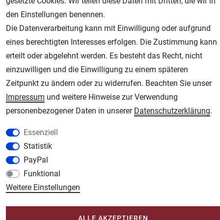
gesetzte Cookies. Wir teilen diese Daten mit Dritten, die wir in
den Einstellungen benennen.
Die Datenverarbeitung kann mit Einwilligung oder aufgrund
AGB
Widerrufsrecht
Datenschutz
Impressum
eines berechtigten Interesses erfolgen. Die Zustimmung kann
erteilt oder abgelehnt werden. Es besteht das Recht, nicht
Unsere weiteren Shops:
einzuwilligen und die Einwilligung zu einem späteren
Schmincke-City.de
Zeitpunkt zu ändern oder zu widerrufen. Beachten Sie unser
Schmincke Künstlerfarben das Gesamtsortiment
Impressum
und weitere Hinweise zur Verwendung
Plotter-City.com
personenbezogener Daten in unserer
Daten­schutz­erklärung
.
Schneideplotter, Transferpressen, Siebdruck und Plotterfolien
Essenziell
Modellbau-City.com
Statistik
Military + Tabletop Plastikmodelle und Modellbau Farben - Bringen Sie Farbe ins
PayPal
Spiel.
Funktional
Im-Shop-kaufen.de
Weitere Einstellungen
Küchen Zubehör - Haus/Garten - Tierbedarf
ALLE AKZEPTIEREN