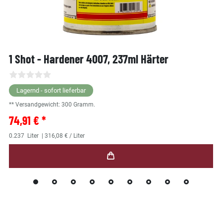
1 Shot - Hardener 4007, 237ml Härter
Lagernd - sofort lieferbar
** Versandgewicht:
300
Gramm.
74,91 € *
0.237
Liter
| 316,08 € / Liter