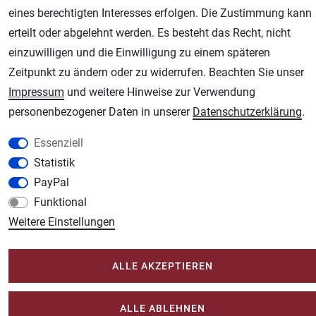
eines berechtigten Interesses erfolgen. Die Zustimmung kann
erteilt oder abgelehnt werden. Es besteht das Recht, nicht
AGB
Widerrufsrecht
Datenschutz
Impressum
einzuwilligen und die Einwilligung zu einem späteren
Zeitpunkt zu ändern oder zu widerrufen. Beachten Sie unser
Unsere weiteren Shops:
Impressum
und weitere Hinweise zur Verwendung
Schmincke-City.de
personenbezogener Daten in unserer
Daten­schutz­erklärung
.
Schmincke Künstlerfarben das Gesamtsortiment
Plotter-City.com
Essenziell
Schneideplotter, Transferpressen, Siebdruck und Plotterfolien
Statistik
PayPal
Modellbau-City.com
Funktional
Military + Tabletop Plastikmodelle und Modellbau Farben - Bringen Sie Farbe ins
Spiel.
Weitere Einstellungen
Im-Shop-kaufen.de
Küchen Zubehör - Haus/Garten - Tierbedarf
ALLE AKZEPTIEREN
ALLE ABLEHNEN