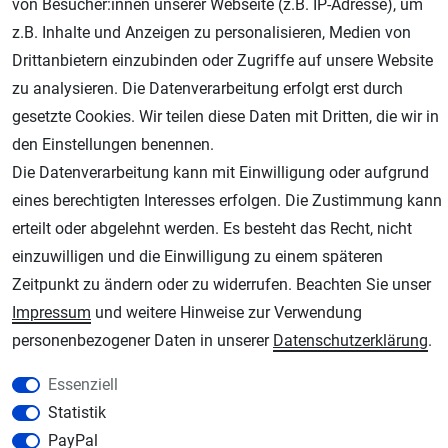
von Besucher:innen unserer Webseite (z.B. IP-Adresse), um
Geprüfter Shop
z.B. Inhalte und Anzeigen zu personalisieren, Medien von
Drittanbietern einzubinden oder Zugriffe auf unsere Website
zu analysieren. Die Datenverarbeitung erfolgt erst durch
gesetzte Cookies. Wir teilen diese Daten mit Dritten, die wir in
den Einstellungen benennen.
Die Datenverarbeitung kann mit Einwilligung oder aufgrund
eines berechtigten Interesses erfolgen. Die Zustimmung kann
erteilt oder abgelehnt werden. Es besteht das Recht, nicht
AGB
Widerrufsrecht
Datenschutz
Impressum
einzuwilligen und die Einwilligung zu einem späteren
Zeitpunkt zu ändern oder zu widerrufen. Beachten Sie unser
Unsere weiteren Shops:
Impressum
und weitere Hinweise zur Verwendung
Schmincke-City.de
personenbezogener Daten in unserer
Daten­schutz­erklärung
.
Schmincke Künstlerfarben das Gesamtsortiment
Essenziell
Plotter-City.com
Statistik
Schneideplotter, Transferpressen, Siebdruck und Plotterfolien
PayPal