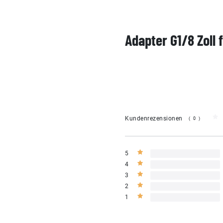
Adapter G1/8 Zoll 
Kundenrezensionen
(0)
5
4
3
2
1