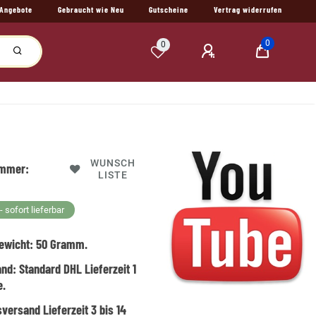
Angebote
Gebraucht wie Neu
Gutscheine
Vertrag widerrufen
0
0
WUNSCH
ummer:
LISTE
 sofort lieferbar
ewicht:
50
Gramm.
and:
Standard DHL Lieferzeit 1
e.
versand Lieferzeit 3 bis 14