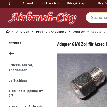
Airbrush
Airbrush Sets
Malen, Öl, Acryl, ...
Malgrü
Airbrush
Druckluft Anschluss
Adapter
Adapter G1
Kategorien
Adapter G1/8 Zoll für Aztec 
Druckminderer,
Abscheider
Luftschlauch
Airbrush Kupplung NW
2.7
Stecknippel Airbrush