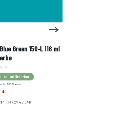
 Blue Green 150-L 118 ml
1 Shot Bright Red 104-L 
farbe
Linierfarbe
 - sofort lieferbar
Lagernd - sofort lieferbar
wicht:
180
Gramm.
** Versandgewicht:
180
Gramm.
€ *
25,36 € *
ter
| 147,29 € / Liter
118
Milliliter
| 214,92 € / Liter