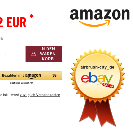
*
2 EUR
ck
IN DEN
WAREN
KORB
se inkl. Mwst
zuzüglich Versandkosten