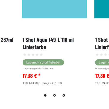
, 237ml
1 Shot Aqua 149-L 118 ml
1 Shot
Linierfarbe
Linier
Lagernd - sofort lieferbar
Lagernd
** Versandgewicht:
180
Gramm.
** Versandge
17,38 € *
17,38 
118
Milliliter
| 147,29 € / Liter
118
Millili