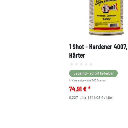
1 Shot - Hardener 4007
Härter
Lagernd - sofort lieferbar
** Versandgewicht:
300
Gramm.
74,91 € *
0.237
Liter
| 316,08 € / Liter