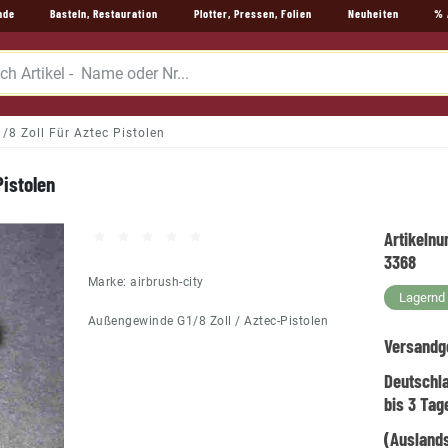
nde
Basteln, Restauration
Plotter, Pressen, Folien
Neuheiten
% 
/8 Zoll Für Aztec Pistolen
Pistolen
Artikeln
3368
Marke:
airbrush-city
Lagernd -
Außengewinde G1/8 Zoll / Aztec-Pistolen
Versandg
Deutschl
bis 3 Tag
(Auslands