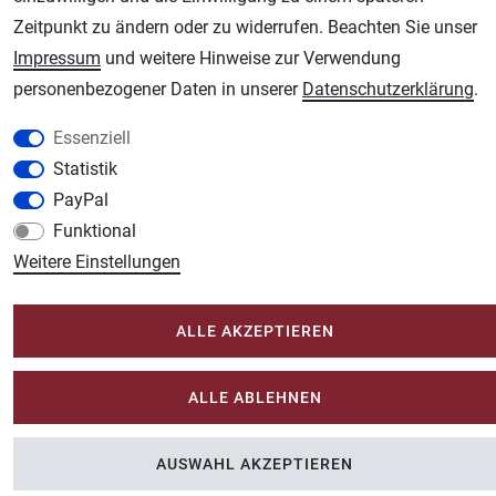
Zeitpunkt zu ändern oder zu widerrufen. Beachten Sie unser
Unsere weiteren Shops:
Impressum
und weitere Hinweise zur Verwendung
Schmincke-City.de
personenbezogener Daten in unserer
Daten­schutz­erklärung
.
Schmincke Künstlerfarben das Gesamtsortiment
Essenziell
Plotter-City.com
Statistik
Schneideplotter, Transferpressen, Siebdruck und Plotterfolien
PayPal
Modellbau-City.com
Funktional
Military + Tabletop Plastikmodelle und Modellbau Farben - Bringen Sie Farbe ins
Spiel.
Weitere Einstellungen
Im-Shop-kaufen.de
Küchen Zubehör - Haus/Garten - Tierbedarf
ALLE AKZEPTIEREN
ALLE ABLEHNEN
AUSWAHL AKZEPTIEREN