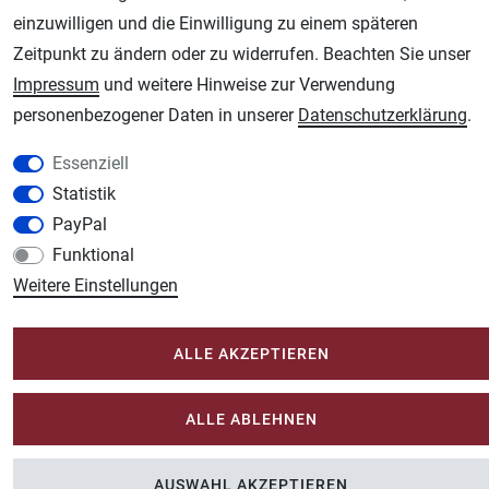
einzuwilligen und die Einwilligung zu einem späteren
Schmincke-City.de
Zeitpunkt zu ändern oder zu widerrufen. Beachten Sie unser
Schmincke Künstlerfarben das Gesamtsortiment
Impressum
und weitere Hinweise zur Verwendung
Plotter-City.com
personenbezogener Daten in unserer
Daten­schutz­erklärung
.
Schneideplotter, Transferpressen, Siebdruck und Plotterfolien
Modellbau-City.com
Essenziell
Military + Tabletop Plastikmodelle und Modellbau Farben - Bringen Sie Farbe ins
Statistik
Spiel.
PayPal
Im-Shop-kaufen.de
Funktional
Küchen Zubehör - Haus/Garten - Tierbedarf
Weitere Einstellungen
ALLE AKZEPTIEREN
ALLE ABLEHNEN
AUSWAHL AKZEPTIEREN