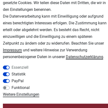
gesetzte Cookies. Wir teilen diese Daten mit Dritten, die wir in
den Einstellungen benennen.
Die Datenverarbeitung kann mit Einwilligung oder aufgrund
eines berechtigten Interesses erfolgen. Die Zustimmung kann
AGB
Widerrufsrecht
Datenschutz
Impressum
erteilt oder abgelehnt werden. Es besteht das Recht, nicht
einzuwilligen und die Einwilligung zu einem späteren
Unsere weiteren Shops:
Zeitpunkt zu ändern oder zu widerrufen. Beachten Sie unser
Schmincke-City.de
Impressum
und weitere Hinweise zur Verwendung
Schmincke Künstlerfarben das Gesamtsortiment
personenbezogener Daten in unserer
Daten­schutz­erklärung
.
Plotter-City.com
Essenziell
Schneideplotter, Transferpressen, Siebdruck und Plotterfolien
Statistik
Modellbau-City.com
PayPal
Military + Tabletop Plastikmodelle und Modellbau Farben - Bringen Sie Farbe ins
Spiel.
Funktional
Weitere Einstellungen
Im-Shop-kaufen.de
Küchen Zubehör - Haus/Garten - Tierbedarf