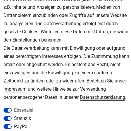
z.B. Inhalte und Anzeigen zu personalisieren, Medien von
Drittanbietern einzubinden oder Zugriffe auf unsere Website
zu analysieren. Die Datenverarbeitung erfolgt erst durch
gesetzte Cookies. Wir teilen diese Daten mit Dritten, die wir in
den Einstellungen benennen.
Die Datenverarbeitung kann mit Einwilligung oder aufgrund
eines berechtigten Interesses erfolgen. Die Zustimmung kann
AGB
Widerrufsrecht
Datenschutz
Impressum
erteilt oder abgelehnt werden. Es besteht das Recht, nicht
einzuwilligen und die Einwilligung zu einem späteren
Unsere weiteren Shops:
Zeitpunkt zu ändern oder zu widerrufen. Beachten Sie unser
Schmincke-City.de
Impressum
und weitere Hinweise zur Verwendung
Schmincke Künstlerfarben das Gesamtsortiment
personenbezogener Daten in unserer
Daten­schutz­erklärung
.
Plotter-City.com
Schneideplotter, Transferpressen, Siebdruck und Plotterfolien
Essenziell
Statistik
Modellbau-City.com
PayPal
Military + Tabletop Plastikmodelle und Modellbau Farben - Bringen Sie Farbe ins