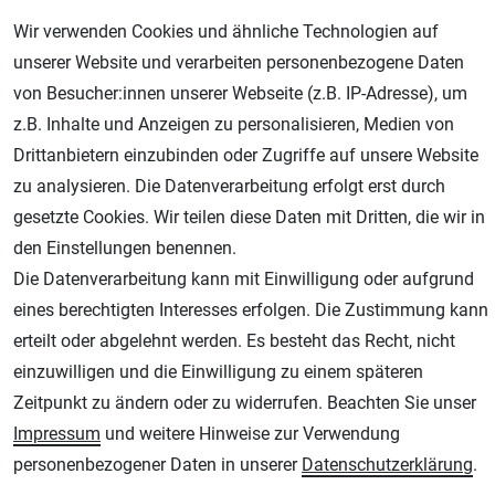
Wir verwenden Cookies und ähnliche Technologien auf
Geprüfter Shop
unserer Website und verarbeiten personenbezogene Daten
von Besucher:innen unserer Webseite (z.B. IP-Adresse), um
z.B. Inhalte und Anzeigen zu personalisieren, Medien von
Drittanbietern einzubinden oder Zugriffe auf unsere Website
zu analysieren. Die Datenverarbeitung erfolgt erst durch
gesetzte Cookies. Wir teilen diese Daten mit Dritten, die wir in
den Einstellungen benennen.
Die Datenverarbeitung kann mit Einwilligung oder aufgrund
eines berechtigten Interesses erfolgen. Die Zustimmung kann
AGB
Widerrufsrecht
Datenschutz
Impressum
erteilt oder abgelehnt werden. Es besteht das Recht, nicht
Unsere weiteren Shops:
einzuwilligen und die Einwilligung zu einem späteren
Zeitpunkt zu ändern oder zu widerrufen. Beachten Sie unser
Schmincke-City.de
Impressum
und weitere Hinweise zur Verwendung
Schmincke Künstlerfarben das Gesamtsortiment
personenbezogener Daten in unserer
Daten­schutz­erklärung
.
Plotter-City.com