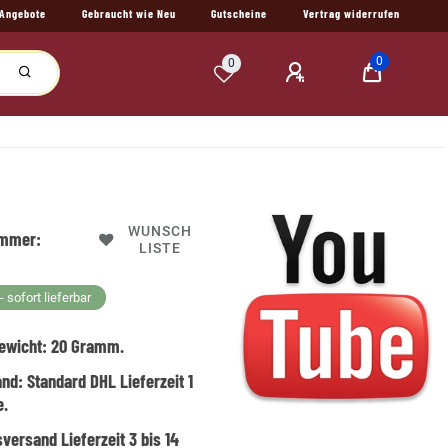
Angebote
Gebraucht wie Neu
Gutscheine
Vertrag widerrufen
0
0
WUNSCH
ummer:
LISTE
 sofort lieferbar
ewicht:
20
Gramm.
and:
Standard DHL Lieferzeit 1
e.
versand Lieferzeit 3 bis 14