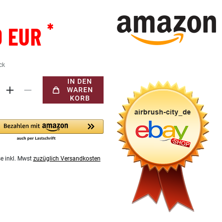
*
0 EUR
ck
IN DEN
WAREN
KORB
se inkl. Mwst
zuzüglich Versandkosten