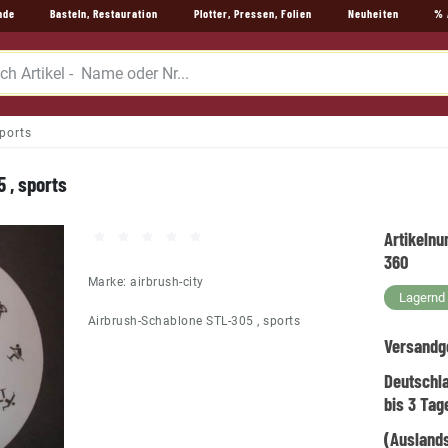
nde
Basteln, Restauration
Plotter, Pressen, Folien
Neuheiten
% 
ports
 , sports
Artikeln
360
Marke:
airbrush-city
Lagernd -
Airbrush-Schablone STL-305 , sports
Versandg
Deutschl
bis 3 Tag
(Auslands