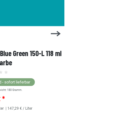
 Blue Green 150-L 118 ml
1 Shot Bright Red 104-L 
farbe
Linierfarbe
 - sofort lieferbar
Lagernd - sofort lieferbar
wicht:
180
Gramm.
** Versandgewicht:
180
Gramm.
€ *
25,36 € *
ter
| 147,29 € / Liter
118
Milliliter
| 214,92 € / Liter