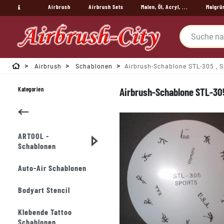
Airbrush
Airbrush Sets
Malen, Öl, Acryl, ...
Malgrü
Airbrush
Schablonen
Airbrush-Schablone STL-305 , S
Kategorien
Airbrush-Schablone STL-305
ARTOOL -
Schablonen
Auto-Air Schablonen
Bodyart Stencil
Klebende Tattoo
Schablonen