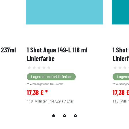
, 237ml
1 Shot Aqua 149-L 118 ml
1 Shot
Linierfarbe
Linier
Lagernd - sofort lieferbar
Lagernd
** Versandgewicht:
180
Gramm.
** Versandge
17,38 € *
17,38 
118
Milliliter
| 147,29 € / Liter
118
Millili