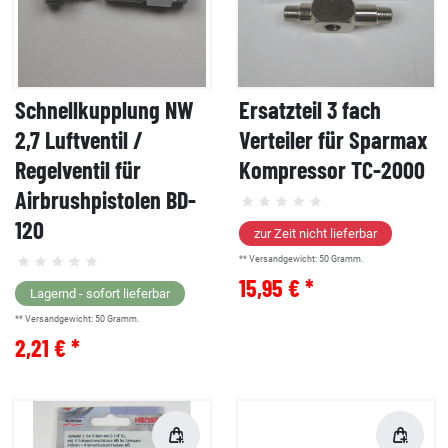
Schnellkupplung NW
Ersatzteil 3 fach
2,7 Luftventil /
Verteiler für Sparmax
Regelventil für
Kompressor TC-2000
Airbrushpistolen BD-
120
zur Zeit nicht lieferbar
** Versandgewicht:
50
Gramm.
15,95 € *
Lagernd - sofort lieferbar
** Versandgewicht:
50
Gramm.
2,21 € *