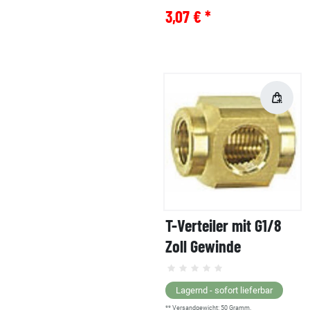
3,07 € *
T-Verteiler mit G1/8
Zoll Gewinde
Lagernd - sofort lieferbar
** Versandgewicht:
50
Gramm.