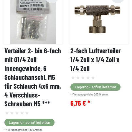
Verteiler 2- bis 6-fach
2-fach Luftverteiler
mit G1/4 Zoll
1/4 Zoll x 1/4 Zoll x
Innengewinde, 6
1/4 Zoll
Schlauchanschl. M5
für Schlauch 4x6 mm,
Lagernd - sofort lieferbar
4 Verschluss-
** Versandgewicht:
200
Gramm.
6,76 € *
Schrauben M5 ***
Lagernd - sofort lieferbar
** Versandgewicht:
150
Gramm.