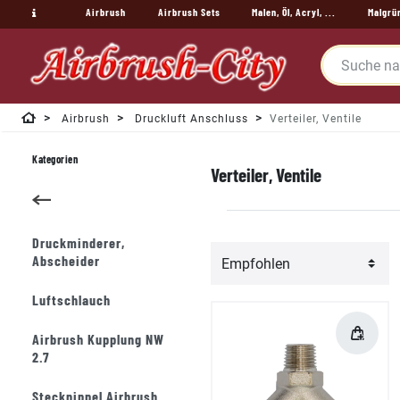
Airbrush
Airbrush Sets
Malen, Öl, Acryl, ...
Malgrü
Airbrush
Druckluft Anschluss
Verteiler, Ventile
Kategorien
Verteiler, Ventile
Druckminderer,
Abscheider
Luftschlauch
Airbrush Kupplung NW
2.7
Stecknippel Airbrush