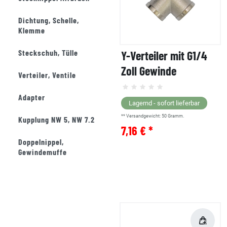
Dichtung, Schelle,
Klemme
Steckschuh, Tülle
Y-Verteiler mit G1/4
Zoll Gewinde
Verteiler, Ventile
Adapter
Lagernd - sofort lieferbar
** Versandgewicht:
50
Gramm.
Kupplung NW 5, NW 7.2
7,16 € *
Doppelnippel,
Gewindemuffe