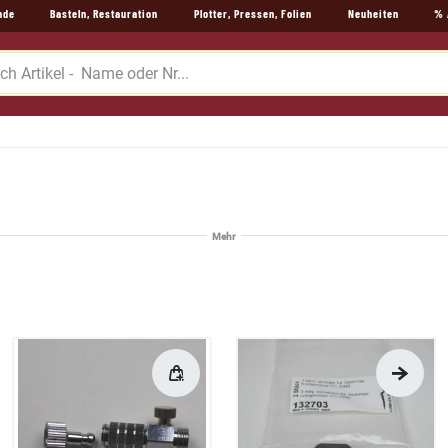
nde
Basteln, Restauration
Plotter, Pressen, Folien
Neuheiten
% 