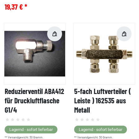
19,37 € *
Reduzierventil ABA412
5-fach Luftverteiler (
für Druckluftflasche
Leiste ) 162535 aus
G1/4
Metall
Lagernd - sofort lieferbar
Lagernd - sofort lieferbar
** Versandgewicht:
50
Gramm.
** Versandgewicht:
50
Gramm.