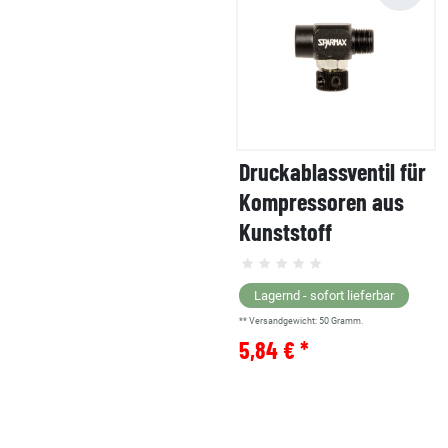
Druckablassventil für
Kompressoren aus
Kunststoff
Lagernd - sofort lieferbar
** Versandgewicht:
50
Gramm.
5,84 € *