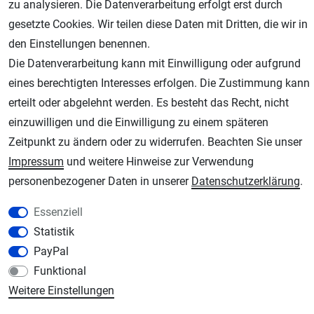
zu analysieren. Die Datenverarbeitung erfolgt erst durch
gesetzte Cookies. Wir teilen diese Daten mit Dritten, die wir in
den Einstellungen benennen.
Die Datenverarbeitung kann mit Einwilligung oder aufgrund
eines berechtigten Interesses erfolgen. Die Zustimmung kann
erteilt oder abgelehnt werden. Es besteht das Recht, nicht
einzuwilligen und die Einwilligung zu einem späteren
AGB
Widerrufsrecht
Datenschutz
Impressum
Zeitpunkt zu ändern oder zu widerrufen. Beachten Sie unser
Impressum
und weitere Hinweise zur Verwendung
Unsere weiteren Shops:
personenbezogener Daten in unserer
Daten­schutz­erklärung
.
Schmincke-City.de
Essenziell
Schmincke Künstlerfarben das Gesamtsortiment
Statistik
Plotter-City.com
PayPal
Schneideplotter, Transferpressen, Siebdruck und Plotterfolien
Funktional
Modellbau-City.com
Weitere Einstellungen
Military + Tabletop Plastikmodelle und Modellbau Farben - Bringen Sie Farbe ins
Spiel.