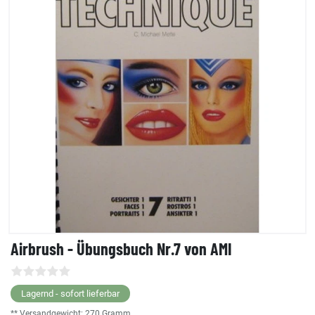
Airbrush - Übungsbuch Nr.7 von AMI
Lagernd - sofort lieferbar
** Versandgewicht:
270
Gramm.