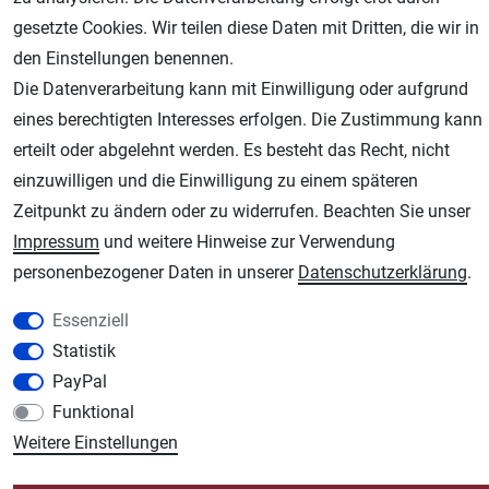
gesetzte Cookies. Wir teilen diese Daten mit Dritten, die wir in
den Einstellungen benennen.
Die Datenverarbeitung kann mit Einwilligung oder aufgrund
eines berechtigten Interesses erfolgen. Die Zustimmung kann
erteilt oder abgelehnt werden. Es besteht das Recht, nicht
einzuwilligen und die Einwilligung zu einem späteren
Zeitpunkt zu ändern oder zu widerrufen. Beachten Sie unser
AGB
Widerrufsrecht
Datenschutz
Impressum
Impressum
und weitere Hinweise zur Verwendung
personenbezogener Daten in unserer
Daten­schutz­erklärung
.
Unsere weiteren Shops:
Essenziell
Schmincke-City.de
Statistik
Schmincke Künstlerfarben das Gesamtsortiment
PayPal
Plotter-City.com
Funktional
Schneideplotter, Transferpressen, Siebdruck und Plotterfolien
Weitere Einstellungen
Modellbau-City.com
Military + Tabletop Plastikmodelle und Modellbau Farben - Bringen Sie Farbe ins