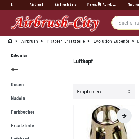
Airbrush
Airbrush Sets
Malen, Öl, Acryl, ...
Malgrü
Airbrush
Pistolen Ersatzteile
Evolution Zubehör
Kategorien
Luftkopf
Düsen
Nadeln
Farbbecher
Ersatzteile
Luftkopf