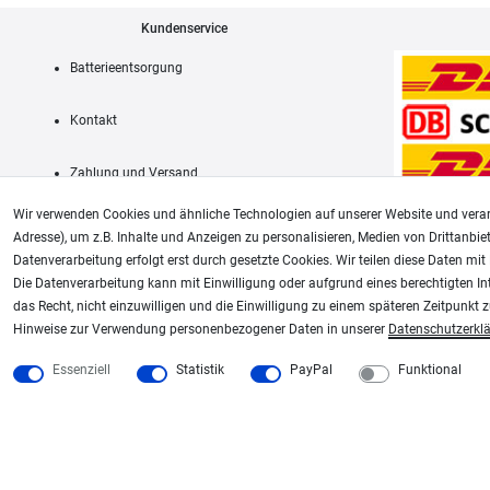
Kundenservice
Batterieentsorgung
Kontakt
Zahlung und Versand
Wir verwenden Cookies und ähnliche Technologien auf unserer Website und verar
Adresse), um z.B. Inhalte und Anzeigen zu personalisieren, Medien von Drittanbie
Datenverarbeitung erfolgt erst durch gesetzte Cookies. Wir teilen diese Daten mit 
AGB
Die Datenverarbeitung kann mit Einwilligung oder aufgrund eines berechtigten In
das Recht, nicht einzuwilligen und die Einwilligung zu einem späteren Zeitpunkt 
Unsere weiteren Shops:
Hinweise zur Verwendung personenbezogener Daten in unserer
Daten­schutz­erkl
Schmincke-City.de
Plotter-City.com
Essenziell
Statistik
PayPal
Funktional
Schmincke Künstlerfarben das Gesamtsortiment
Schneideplotter, Transferpr