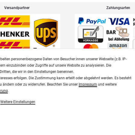
Versandpartner
Zahlungsarten
beiten personenbezogene Daten von Besucher:innen unserer Webseite (z.B. IP-
tern einzubinden oder Zugriffe auf unsere Website zu analysieren. Die
Dritten, die wir in den Einstellungen benennen.
Widerrufsrecht
Datenschutz
teresses erfolgen. Die Zustimmung kann erteilt oder abgelehnt werden. Es besteht
zu ändern oder zu widerrufen. Beachten Sie unser
Impressum
und weitere
ärung
.
Modellbau-City.com
Weitere Einstellungen
essen, Siebdruck und Plotterfolien
Military + Tabletop Plastikmodelle und Modellbau Farben - Bringe