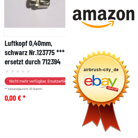
Luftkopf 0,40mm,
schwarz Nr.123775 ***
ersetzt durch 712394
Nicht mehr verfügbar, Ersatzartikel
** Versandgewicht:
20
Gramm.
0,00 € *