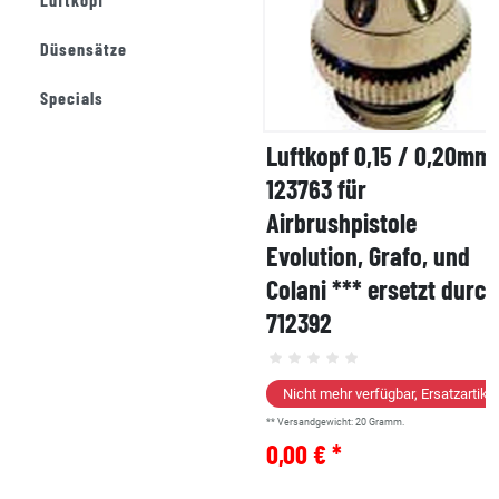
Düsensätze
Specials
Luftkopf 0,15 / 0,20mm
123763 für
Airbrushpistole
Evolution, Grafo, und
Colani *** ersetzt durch
712392
Nicht mehr verfügbar, Ersatzartikel
** Versandgewicht:
20
Gramm.
0,00 € *