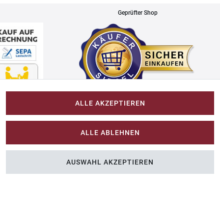
Geprüfter Shop
ALLE AKZEPTIEREN
Impressum
ALLE ABLEHNEN
Im-Shop-kaufen.de
AUSWAHL AKZEPTIEREN
n Sie Farbe ins Spiel.
Küchen Zubehör - Haus/Garten - Tierbedarf