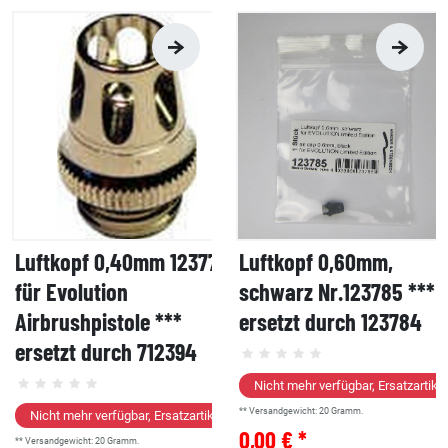
Luftkopf 0,40mm 123773
Luftkopf 0,60mm,
für Evolution
schwarz Nr.123785 ***
Airbrushpistole ***
ersetzt durch 123784
ersetzt durch 712394
Nicht mehr verfügbar, Ersatzartikel
** Versandgewicht:
20
Gramm.
Nicht mehr verfügbar, Ersatzartikel
0,00 € *
** Versandgewicht:
20
Gramm.