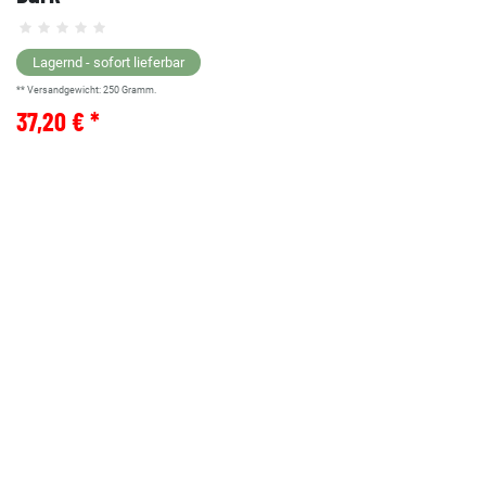
Lagernd - sofort lieferbar
** Versandgewicht:
250
Gramm.
37,20 € *