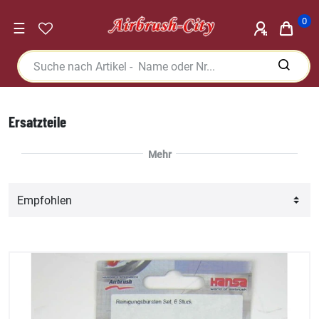
0
☰
Ersatzteile