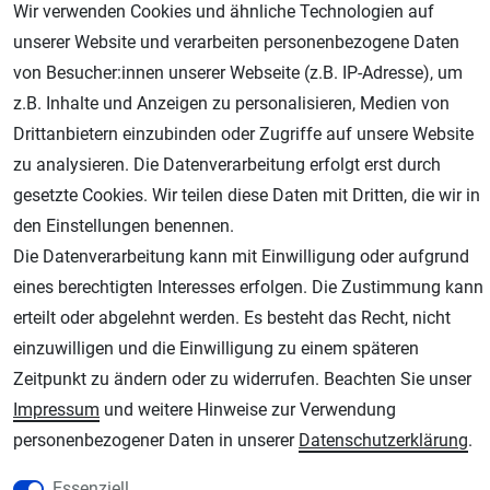
Wir verwenden Cookies und ähnliche Technologien auf
unserer Website und verarbeiten personenbezogene Daten
von Besucher:innen unserer Webseite (z.B. IP-Adresse), um
z.B. Inhalte und Anzeigen zu personalisieren, Medien von
AGB
Widerrufsrecht
Datenschutz
Impressum
Drittanbietern einzubinden oder Zugriffe auf unsere Website
zu analysieren. Die Datenverarbeitung erfolgt erst durch
Unsere weiteren Shops:
gesetzte Cookies. Wir teilen diese Daten mit Dritten, die wir in
Schmincke-City.de
den Einstellungen benennen.
Schmincke Künstlerfarben das Gesamtsortiment
Die Datenverarbeitung kann mit Einwilligung oder aufgrund
Plotter-City.com
eines berechtigten Interesses erfolgen. Die Zustimmung kann
Schneideplotter, Transferpressen, Siebdruck und Plotterfolien
erteilt oder abgelehnt werden. Es besteht das Recht, nicht
Modellbau-City.com
einzuwilligen und die Einwilligung zu einem späteren
Military + Tabletop Plastikmodelle und Modellbau Farben - Bringen Sie Farbe ins
Zeitpunkt zu ändern oder zu widerrufen. Beachten Sie unser
Spiel.
Impressum
und weitere Hinweise zur Verwendung
Im-Shop-kaufen.de
personenbezogener Daten in unserer
Daten­schutz­erklärung
.
Küchen Zubehör - Haus/Garten - Tierbedarf
Essenziell