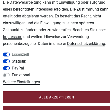
Die Datenverarbeitung kann mit Einwilligung oder aufgrund
eines berechtigten Interesses erfolgen. Die Zustimmung kann
erteilt oder abgelehnt werden. Es besteht das Recht, nicht
AGB
Widerrufsrecht
Datenschutz
Impressum
einzuwilligen und die Einwilligung zu einem späteren
Zeitpunkt zu ändern oder zu widerrufen. Beachten Sie unser
Unsere weiteren Shops:
Impressum
und weitere Hinweise zur Verwendung
Schmincke-City.de
personenbezogener Daten in unserer
Daten­schutz­erklärung
.
Schmincke Künstlerfarben das Gesamtsortiment
Essenziell
Plotter-City.com
Statistik
Schneideplotter, Transferpressen, Siebdruck und Plotterfolien
PayPal
Modellbau-City.com
Funktional
Military + Tabletop Plastikmodelle und Modellbau Farben - Bringen Sie Farbe ins
Weitere Einstellungen
Spiel.
Im-Shop-kaufen.de
ALLE AKZEPTIEREN
Küchen Zubehör - Haus/Garten - Tierbedarf