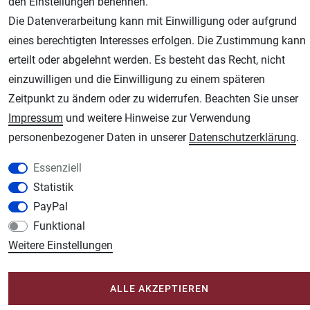
den Einstellungen benennen.
Die Datenverarbeitung kann mit Einwilligung oder aufgrund
AGB
Widerrufsrecht
Datenschutz
Impressum
eines berechtigten Interesses erfolgen. Die Zustimmung kann
erteilt oder abgelehnt werden. Es besteht das Recht, nicht
Unsere weiteren Shops:
einzuwilligen und die Einwilligung zu einem späteren
Schmincke-City.de
Zeitpunkt zu ändern oder zu widerrufen. Beachten Sie unser
Schmincke Künstlerfarben das Gesamtsortiment
Impressum
und weitere Hinweise zur Verwendung
Plotter-City.com
personenbezogener Daten in unserer
Daten­schutz­erklärung
.
Schneideplotter, Transferpressen, Siebdruck und Plotterfolien
Essenziell
Modellbau-City.com
Statistik
Military + Tabletop Plastikmodelle und Modellbau Farben - Bringen Sie Farbe ins
PayPal
Spiel.
Funktional
Im-Shop-kaufen.de
Weitere Einstellungen
Küchen Zubehör - Haus/Garten - Tierbedarf
ALLE AKZEPTIEREN