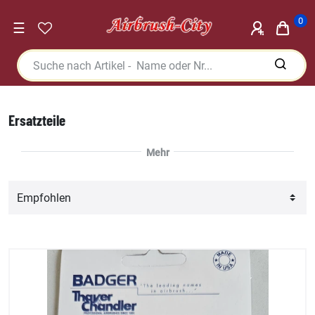
0
☰
Ersatzteile