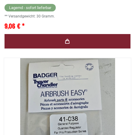
Lagernd - sofort lieferbar
** Versandgewicht:
30
Gramm.
9,06 € *