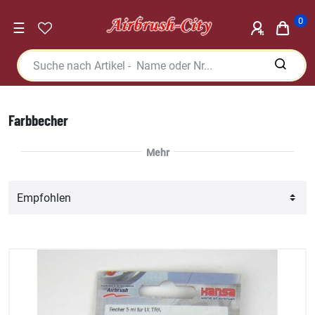
0
☰
Farbbecher