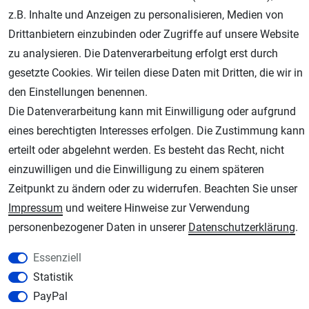
z.B. Inhalte und Anzeigen zu personalisieren, Medien von
Drittanbietern einzubinden oder Zugriffe auf unsere Website
zu analysieren. Die Datenverarbeitung erfolgt erst durch
gesetzte Cookies. Wir teilen diese Daten mit Dritten, die wir in
den Einstellungen benennen.
Die Datenverarbeitung kann mit Einwilligung oder aufgrund
eines berechtigten Interesses erfolgen. Die Zustimmung kann
erteilt oder abgelehnt werden. Es besteht das Recht, nicht
AGB
Widerrufsrecht
Datenschutz
Impressum
einzuwilligen und die Einwilligung zu einem späteren
Unsere weiteren Shops:
Zeitpunkt zu ändern oder zu widerrufen. Beachten Sie unser
Impressum
und weitere Hinweise zur Verwendung
Schmincke-City.de
personenbezogener Daten in unserer
Daten­schutz­erklärung
.
Schmincke Künstlerfarben das Gesamtsortiment
Plotter-City.com
Essenziell
Schneideplotter, Transferpressen, Siebdruck und Plotterfolien
Statistik
Modellbau-City.com
PayPal