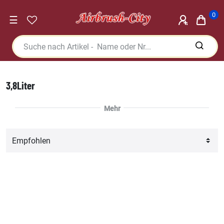
0
☰
3,8Liter