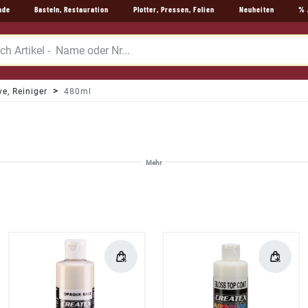
nde
Basteln, Restauration
Plotter, Pressen, Folien
Neuheiten
% 
e, Reiniger
480ml