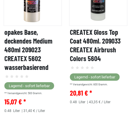
opakes Base,
CREATEX Gloss Top
deckendes Medium
Coat 480ml. 209033
480ml 209023
CREATEX Airbrush
CREATEX 5602
Colors 5604
wasserbasierend
Lagernd - sofort lieferbar
** Versandgewicht:
600
Gramm.
Lagernd - sofort lieferbar
20,81 € *
** Versandgewicht:
583
Gramm.
15,07 € *
0.48
Liter
| 43,35 € / Liter
0.48
Liter
| 31,40 € / Liter