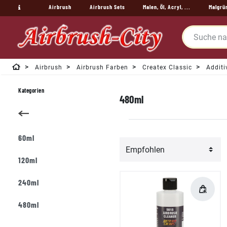
Airbrush
Airbrush Sets
Malen, Öl, Acryl, ...
Malgrü
Airbrush
Airbrush Farben
Createx Classic
Additiv
Kategorien
480ml
60ml
120ml
240ml
480ml