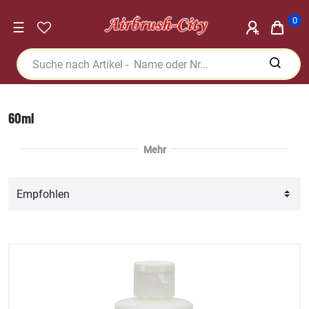
0
☰
60ml