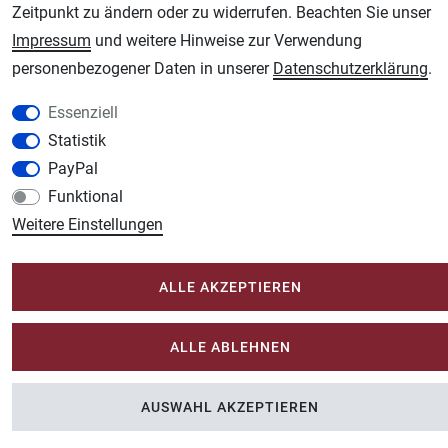
Zeitpunkt zu ändern oder zu widerrufen. Beachten Sie unser
Unsere weiteren Shops:
Impressum
und weitere Hinweise zur Verwendung
personenbezogener Daten in unserer
Daten­schutz­erklärung
.
Schmincke-City.de
Schmincke Künstlerfarben das Gesamtsortiment
Essenziell
Plotter-City.com
Statistik
Schneideplotter, Transferpressen, Siebdruck und Plotterfolien
PayPal
Modellbau-City.com
Funktional
Military + Tabletop Plastikmodelle und Modellbau Farben - Bringen Sie Farbe ins
Weitere Einstellungen
Spiel.
Im-Shop-kaufen.de
ALLE AKZEPTIEREN
Küchen Zubehör - Haus/Garten - Tierbedarf
ALLE ABLEHNEN
AUSWAHL AKZEPTIEREN