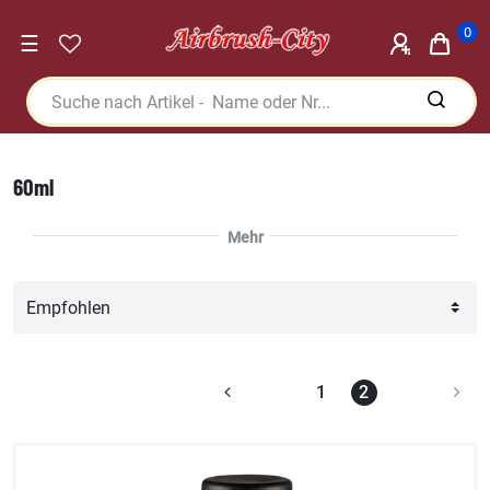
0
☰
60ml
1
2