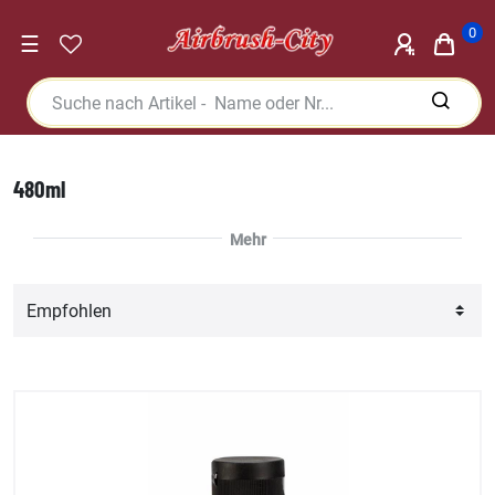
0
☰
480ml