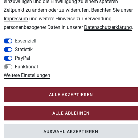
einzuwilligen und die Einwilligung zu einem späteren
AGB
Widerrufsrecht
Datenschutz
Impressum
Zeitpunkt zu ändern oder zu widerrufen. Beachten Sie unser
Impressum
und weitere Hinweise zur Verwendung
Unsere weiteren Shops:
personenbezogener Daten in unserer
Daten­schutz­erklärung
.
Schmincke-City.de
Essenziell
Schmincke Künstlerfarben das Gesamtsortiment
Statistik
Plotter-City.com
PayPal
Schneideplotter, Transferpressen, Siebdruck und Plotterfolien
Funktional
Modellbau-City.com
Weitere Einstellungen
Military + Tabletop Plastikmodelle und Modellbau Farben - Bringen Sie Farbe ins
Spiel.
ALLE AKZEPTIEREN
Im-Shop-kaufen.de
Küchen Zubehör - Haus/Garten - Tierbedarf
ALLE ABLEHNEN
AUSWAHL AKZEPTIEREN