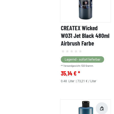
CREATEX Wicked
W031 Jet Black 480ml
Airbrush Farbe
Lagernd - sofort lieferbar
** Versandgewicht:
520
Gramm.
35,14 € *
0.48
Liter
| 73,21 € / Liter