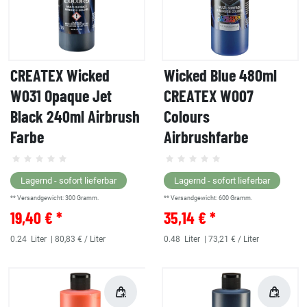
CREATEX Wicked
Wicked Blue 480ml
W031 Opaque Jet
CREATEX W007
Black 240ml Airbrush
Colours
Farbe
Airbrushfarbe
Lagernd - sofort lieferbar
Lagernd - sofort lieferbar
** Versandgewicht:
300
Gramm.
** Versandgewicht:
600
Gramm.
19,40 € *
35,14 € *
0.24
Liter
| 80,83 € / Liter
0.48
Liter
| 73,21 € / Liter