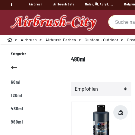
Airbrush
Airbrush Sets
Malen, Öl, Acryl, ...
Malgrü
Airbrush
Airbrush Farben
Custom - Outdoor
Crea
Kategorien
480ml
60ml
120ml
480ml
960ml