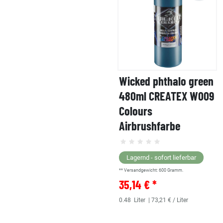
Wicked phthalo green
480ml CREATEX W009
Colours
Airbrushfarbe
Lagernd - sofort lieferbar
** Versandgewicht:
600
Gramm.
35,14 € *
0.48
Liter
| 73,21 € / Liter