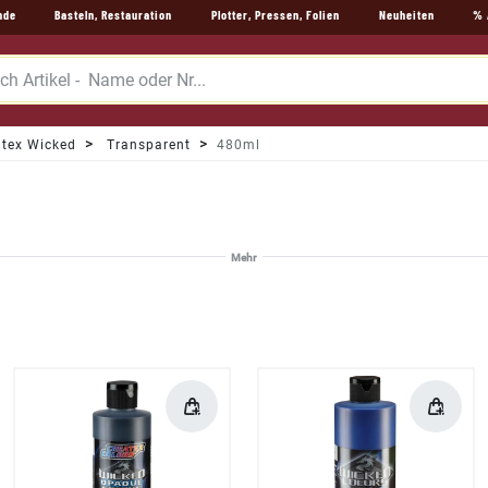
nde
Basteln, Restauration
Plotter, Pressen, Folien
Neuheiten
% 
tex Wicked
Transparent
480ml