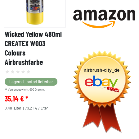
Wicked Yellow 480ml
CREATEX W003
Colours
Airbrushfarbe
Lagernd - sofort lieferbar
** Versandgewicht:
600
Gramm.
35,14 € *
0.48
Liter
| 73,21 € / Liter