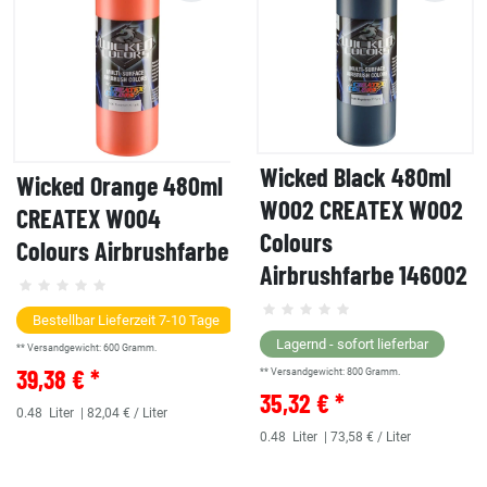
Wicked Black 480ml
Wicked Orange 480ml
W002 CREATEX W002
CREATEX W004
Colours
Colours Airbrushfarbe
Airbrushfarbe 146002
Bestellbar Lieferzeit 7-10 Tage
Lagernd - sofort lieferbar
** Versandgewicht:
600
Gramm.
39,38 € *
** Versandgewicht:
800
Gramm.
35,32 € *
0.48
Liter
| 82,04 € / Liter
0.48
Liter
| 73,58 € / Liter