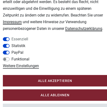
erteilt oder abgelehnt werden. Es besteht das Recht, nicht
einzuwilligen und die Einwilligung zu einem späteren
AGB
Widerrufsrecht
Datenschutz
Impressum
Zeitpunkt zu ändern oder zu widerrufen. Beachten Sie unser
Impressum
und weitere Hinweise zur Verwendung
Unsere weiteren Shops:
personenbezogener Daten in unserer
Daten­schutz­erklärung
.
Schmincke-City.de
Essenziell
Schmincke Künstlerfarben das Gesamtsortiment
Statistik
Plotter-City.com
PayPal
Schneideplotter, Transferpressen, Siebdruck und Plotterfolien
Funktional
Modellbau-City.com
Weitere Einstellungen
Military + Tabletop Plastikmodelle und Modellbau Farben - Bringen Sie Farbe ins
Spiel.
ALLE AKZEPTIEREN
Im-Shop-kaufen.de
Küchen Zubehör - Haus/Garten - Tierbedarf
ALLE ABLEHNEN