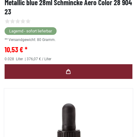
Metallic blue 28ml Schmincke Aero Color 28 904
23
Lagernd - sofort lieferbar
** Versandgewicht:
80
Gramm.
10,53 € *
0.028
Liter
| 376,07 € / Liter