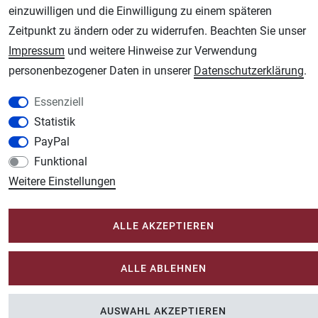
einzuwilligen und die Einwilligung zu einem späteren
Plotter-City.com
Zeitpunkt zu ändern oder zu widerrufen. Beachten Sie unser
Schneideplotter, Transferpressen, Siebdruck und Plotterfolien
Impressum
und weitere Hinweise zur Verwendung
Modellbau-City.com
personenbezogener Daten in unserer
Daten­schutz­erklärung
.
Military + Tabletop Plastikmodelle und Modellbau Farben - Bringen Sie Farbe ins
Spiel.
Essenziell
Im-Shop-kaufen.de
Statistik
Küchen Zubehör - Haus/Garten - Tierbedarf
PayPal
Funktional
Weitere Einstellungen
ALLE AKZEPTIEREN
ALLE ABLEHNEN
AUSWAHL AKZEPTIEREN