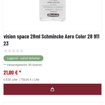
vision space 28ml Schmincke Aero Color 28 911
23
Lagernd - sofort lieferbar
** Versandgewicht:
80
Gramm.
21,00 € *
0.028
Liter
| 750,00 € / Liter