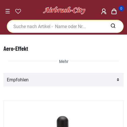
0
☰
Aero-Effekt