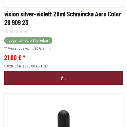
vision silver-violett 28ml Schmincke Aero Color
28 909 23
Lagernd - sofort lieferbar
** Versandgewicht:
80
Gramm.
21,00 € *
0.028
Liter
| 750,00 € / Liter