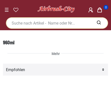
0
☰
960ml