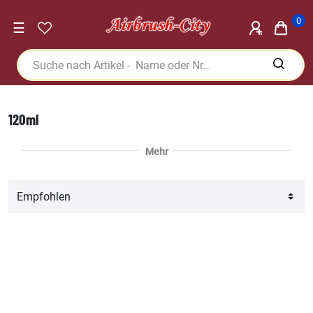
0
☰
120ml