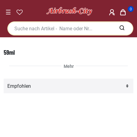
0
☰
59ml