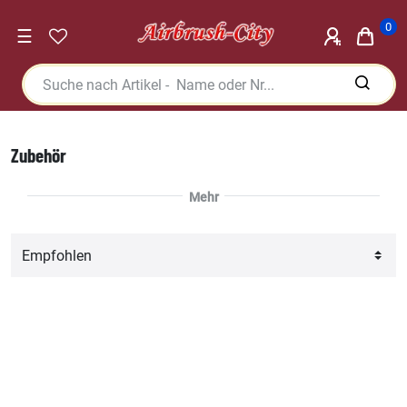
0
☰
Zubehör