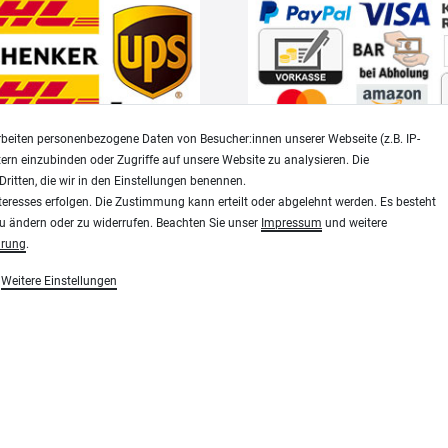
beiten personenbezogene Daten von Besucher:innen unserer Webseite (z.B. IP-
tern einzubinden oder Zugriffe auf unsere Website zu analysieren. Die
Dritten, die wir in den Einstellungen benennen.
Widerrufsrecht
Datenschutz
teresses erfolgen. Die Zustimmung kann erteilt oder abgelehnt werden. Es besteht
zu ändern oder zu widerrufen. Beachten Sie unser
Impressum
und weitere
ärung
.
Modellbau-City.com
Weitere Einstellungen
essen, Siebdruck und Plotterfolien
Military + Tabletop Plastikmodelle und Modellbau Farben - Bringe