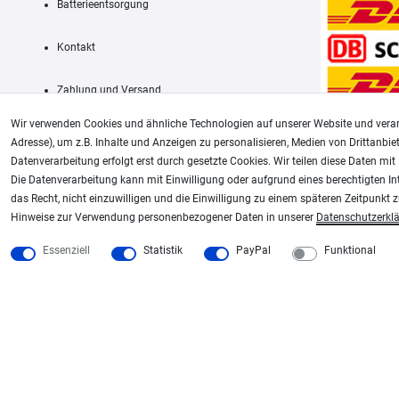
Batterieentsorgung
Kontakt
Zahlung und Versand
Wir verwenden Cookies und ähnliche Technologien auf unserer Website und verar
Adresse), um z.B. Inhalte und Anzeigen zu personalisieren, Medien von Drittanbie
Datenverarbeitung erfolgt erst durch gesetzte Cookies. Wir teilen diese Daten mit 
AGB
Die Datenverarbeitung kann mit Einwilligung oder aufgrund eines berechtigten In
das Recht, nicht einzuwilligen und die Einwilligung zu einem späteren Zeitpunkt 
Unsere weiteren Shops:
Hinweise zur Verwendung personenbezogener Daten in unserer
Daten­schutz­erkl
Schmincke-City.de
Plotter-City.com
Essenziell
Statistik
PayPal
Funktional
Schmincke Künstlerfarben das Gesamtsortiment
Schneideplotter, Transferpr