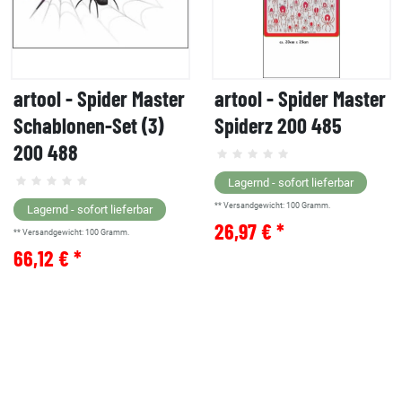
artool - Spider Master
artool - Spider Master
Schablonen-Set (3)
Spiderz 200 485
200 488
Lagernd - sofort lieferbar
** Versandgewicht:
100
Gramm.
Lagernd - sofort lieferbar
26,97 € *
** Versandgewicht:
100
Gramm.
66,12 € *