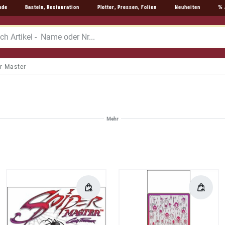
nde
Basteln, Restauration
Plotter, Pressen, Folien
Neuheiten
% 
r Master