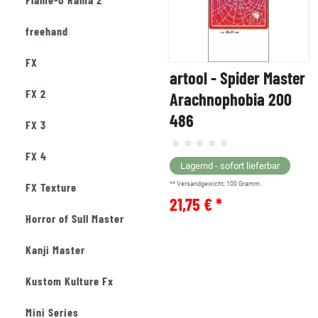
freehand
FX
artool - Spider Master
FX 2
Arachnophobia 200
486
FX 3
FX 4
Lagernd - sofort lieferbar
FX Texture
** Versandgewicht:
100
Gramm.
21,75 € *
Horror of Sull Master
Kanji Master
Kustom Kulture Fx
Mini Series