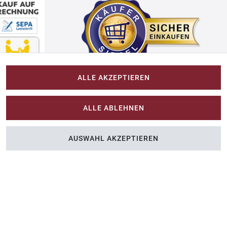
ALLE AKZEPTIEREN
Impressum
ALLE ABLEHNEN
Im-Shop-kaufen.de
AUSWAHL AKZEPTIEREN
n Sie Farbe ins Spiel.
Küchen Zubehör - Haus/Garten - Tierbedarf