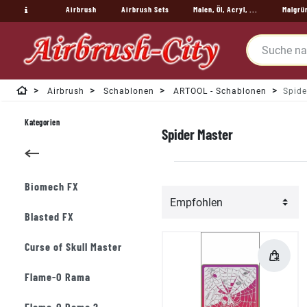
Airbrush
Airbrush Sets
Malen, Öl, Acryl, ...
Malgrü
Airbrush
Schablonen
ARTOOL - Schablonen
Spide
Kategorien
Spider Master
Biomech FX
Blasted FX
Curse of Skull Master
Flame-O Rama
Flame-O Rama 2