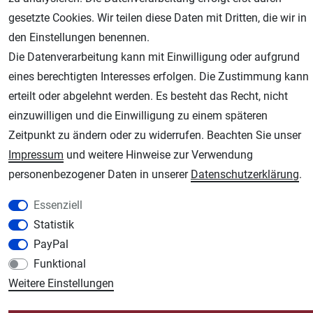
gesetzte Cookies. Wir teilen diese Daten mit Dritten, die wir in
den Einstellungen benennen.
Die Datenverarbeitung kann mit Einwilligung oder aufgrund
eines berechtigten Interesses erfolgen. Die Zustimmung kann
erteilt oder abgelehnt werden. Es besteht das Recht, nicht
einzuwilligen und die Einwilligung zu einem späteren
Zeitpunkt zu ändern oder zu widerrufen. Beachten Sie unser
AGB
Widerrufsrecht
Datenschutz
Impressum
Impressum
und weitere Hinweise zur Verwendung
personenbezogener Daten in unserer
Daten­schutz­erklärung
.
Unsere weiteren Shops:
Essenziell
Schmincke-City.de
Statistik
Schmincke Künstlerfarben das Gesamtsortiment
PayPal
Plotter-City.com
Funktional
Schneideplotter, Transferpressen, Siebdruck und Plotterfolien
Weitere Einstellungen
Modellbau-City.com
Military + Tabletop Plastikmodelle und Modellbau Farben - Bringen Sie Farbe ins