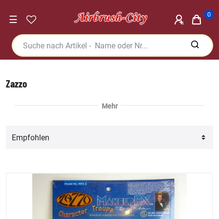
0
☰
Zazzo