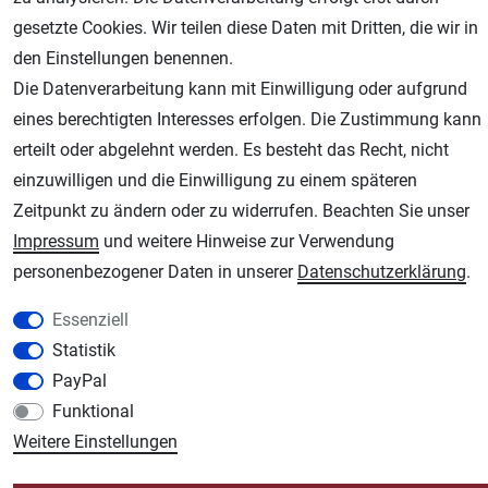
gesetzte Cookies. Wir teilen diese Daten mit Dritten, die wir in
den Einstellungen benennen.
Die Datenverarbeitung kann mit Einwilligung oder aufgrund
eines berechtigten Interesses erfolgen. Die Zustimmung kann
erteilt oder abgelehnt werden. Es besteht das Recht, nicht
einzuwilligen und die Einwilligung zu einem späteren
Zeitpunkt zu ändern oder zu widerrufen. Beachten Sie unser
AGB
Widerrufsrecht
Datenschutz
Impressum
Impressum
und weitere Hinweise zur Verwendung
personenbezogener Daten in unserer
Daten­schutz­erklärung
.
Unsere weiteren Shops:
Essenziell
Schmincke-City.de
Statistik
Schmincke Künstlerfarben das Gesamtsortiment
PayPal
Plotter-City.com
Funktional
Schneideplotter, Transferpressen, Siebdruck und Plotterfolien
Weitere Einstellungen
Modellbau-City.com
Military + Tabletop Plastikmodelle und Modellbau Farben - Bringen Sie Farbe ins