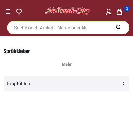
0
☰
Sprühkleber