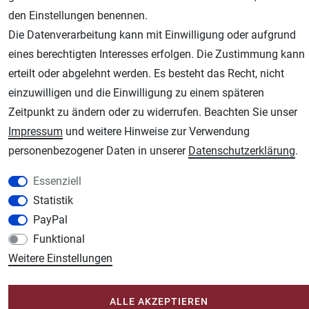
den Einstellungen benennen.
Die Datenverarbeitung kann mit Einwilligung oder aufgrund
eines berechtigten Interesses erfolgen. Die Zustimmung kann
erteilt oder abgelehnt werden. Es besteht das Recht, nicht
einzuwilligen und die Einwilligung zu einem späteren
Zeitpunkt zu ändern oder zu widerrufen. Beachten Sie unser
AGB
Widerrufsrecht
Datenschutz
Impressum
Impressum
und weitere Hinweise zur Verwendung
personenbezogener Daten in unserer
Daten­schutz­erklärung
.
Unsere weiteren Shops:
Essenziell
Schmincke-City.de
Statistik
Schmincke Künstlerfarben das Gesamtsortiment
PayPal
Plotter-City.com
Funktional
Schneideplotter, Transferpressen, Siebdruck und Plotterfolien
Weitere Einstellungen
Modellbau-City.com
Military + Tabletop Plastikmodelle und Modellbau Farben - Bringen Sie Farbe ins
ALLE AKZEPTIEREN
Spiel.