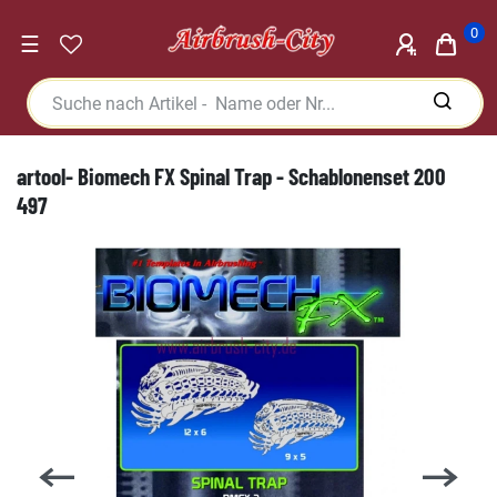
0
☰
artool- Biomech FX Spinal Trap - Schablonenset 200
497