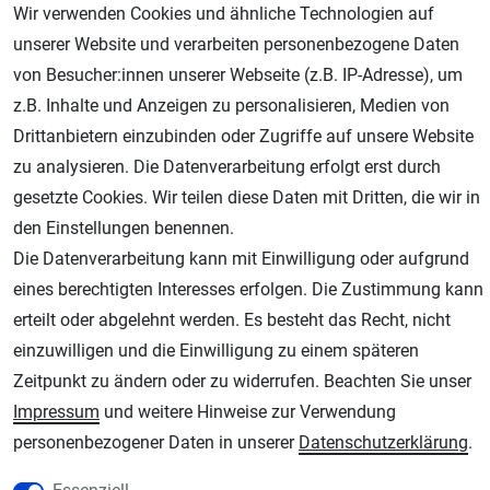
Wir verwenden Cookies und ähnliche Technologien auf
unserer Website und verarbeiten personenbezogene Daten
von Besucher:innen unserer Webseite (z.B. IP-Adresse), um
Geprüfter Shop
z.B. Inhalte und Anzeigen zu personalisieren, Medien von
Drittanbietern einzubinden oder Zugriffe auf unsere Website
zu analysieren. Die Datenverarbeitung erfolgt erst durch
gesetzte Cookies. Wir teilen diese Daten mit Dritten, die wir in
den Einstellungen benennen.
Die Datenverarbeitung kann mit Einwilligung oder aufgrund
eines berechtigten Interesses erfolgen. Die Zustimmung kann
erteilt oder abgelehnt werden. Es besteht das Recht, nicht
AGB
Widerrufsrecht
Datenschutz
Impressum
einzuwilligen und die Einwilligung zu einem späteren
Zeitpunkt zu ändern oder zu widerrufen. Beachten Sie unser
Unsere weiteren Shops:
Impressum
und weitere Hinweise zur Verwendung
Schmincke-City.de
personenbezogener Daten in unserer
Daten­schutz­erklärung
.
Schmincke Künstlerfarben das Gesamtsortiment