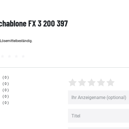
Schablone FX 3 200 397
d Lösemittelbeständig.
0
0
0
0
0