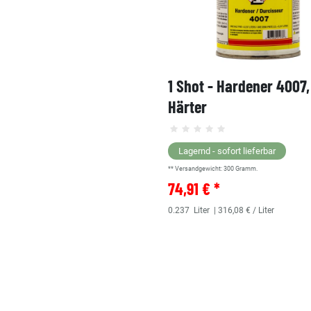
1 Shot - Hardener 4007
Härter
Lagernd - sofort lieferbar
** Versandgewicht:
300
Gramm.
74,91 € *
0.237
Liter
| 316,08 € / Liter