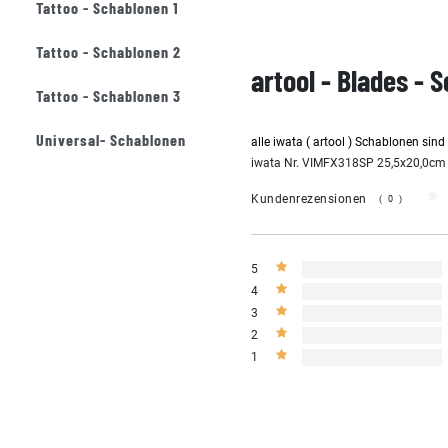
Tattoo - Schablonen 1
Tattoo - Schablonen 2
artool - Blades - 
Tattoo - Schablonen 3
Universal- Schablonen
alle iwata ( artool ) Schablonen sin
iwata Nr. VIMFX318SP 25,5x20,0cm
Kundenrezensionen
(0)
5
4
3
2
1