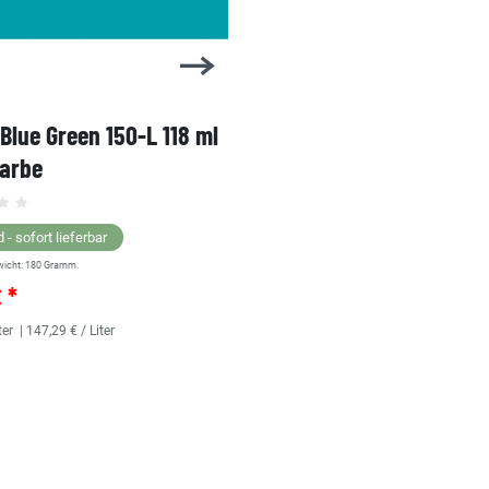
 Blue Green 150-L 118 ml
1 Shot Bright Red 104-L 
farbe
Linierfarbe
 - sofort lieferbar
Lagernd - sofort lieferbar
wicht:
180
Gramm.
** Versandgewicht:
180
Gramm.
€ *
25,36 € *
ter
| 147,29 € / Liter
118
Milliliter
| 214,92 € / Liter