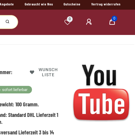
Angebote
Gebraucht wie Neu
Gutscheine
Vertrag widerrufen
0
0
WUNSCH
ummer:
LISTE
 sofort lieferbar
ewicht:
100
Gramm.
and:
Standard DHL Lieferzeit 1
e.
versand Lieferzeit 3 bis 14