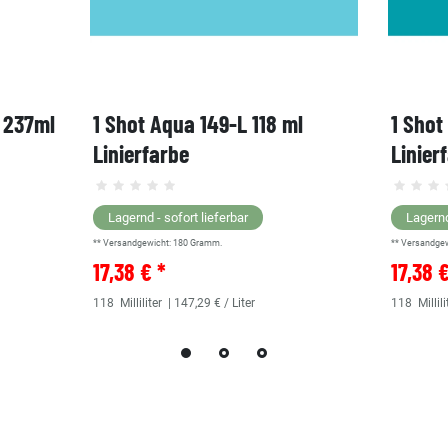
, 237ml
1 Shot Aqua 149-L 118 ml
1 Shot
Linierfarbe
Linier
Lagernd - sofort lieferbar
Lagernd
** Versandgewicht:
180
Gramm.
** Versandge
17,38 € *
17,38 
118
Milliliter
| 147,29 € / Liter
118
Millili