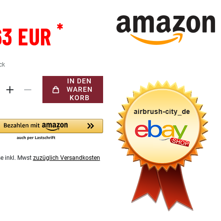
*
63 EUR
ck
IN DEN
WAREN
KORB
se inkl. Mwst
zuzüglich Versandkosten