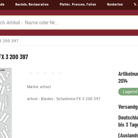
nde
Basteln, Restauration
Plotter, Pressen, Folien
Neuheiten
% 
 3 200 397
 FX 3 200 397
Artikeln
2014
Marke:
artool
Lagernd -
artool - Blades - Schablone FX 3 200 397
Versandg
Deutschl
bis 3 Tag
(Auslands