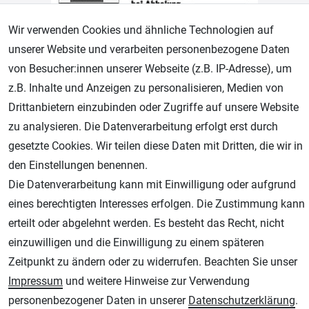
Wir verwenden Cookies und ähnliche Technologien auf
unserer Website und verarbeiten personenbezogene Daten
von Besucher:innen unserer Webseite (z.B. IP-Adresse), um
Geprüfter Shop
z.B. Inhalte und Anzeigen zu personalisieren, Medien von
Drittanbietern einzubinden oder Zugriffe auf unsere Website
zu analysieren. Die Datenverarbeitung erfolgt erst durch
gesetzte Cookies. Wir teilen diese Daten mit Dritten, die wir in
den Einstellungen benennen.
Die Datenverarbeitung kann mit Einwilligung oder aufgrund
eines berechtigten Interesses erfolgen. Die Zustimmung kann
erteilt oder abgelehnt werden. Es besteht das Recht, nicht
AGB
Widerrufsrecht
Datenschutz
Impressum
einzuwilligen und die Einwilligung zu einem späteren
Zeitpunkt zu ändern oder zu widerrufen. Beachten Sie unser
Unsere weiteren Shops:
Impressum
und weitere Hinweise zur Verwendung
Schmincke-City.de
personenbezogener Daten in unserer
Daten­schutz­erklärung
.