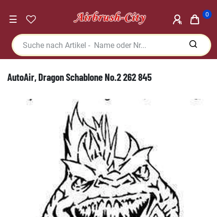
0
☰
AutoAir, Dragon Schablone No.2 262 845