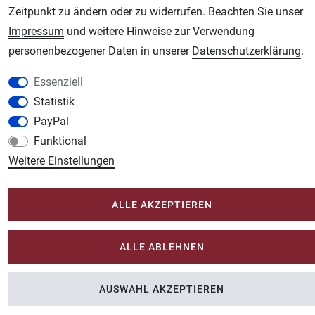
Zeitpunkt zu ändern oder zu widerrufen. Beachten Sie unser
Unsere weiteren Shops:
Impressum
und weitere Hinweise zur Verwendung
Schmincke-City.de
personenbezogener Daten in unserer
Daten­schutz­erklärung
.
Schmincke Künstlerfarben das Gesamtsortiment
Essenziell
Plotter-City.com
Statistik
Schneideplotter, Transferpressen, Siebdruck und Plotterfolien
PayPal
Modellbau-City.com
Funktional
Military + Tabletop Plastikmodelle und Modellbau Farben - Bringen Sie Farbe ins
Spiel.
Weitere Einstellungen
Im-Shop-kaufen.de
Küchen Zubehör - Haus/Garten - Tierbedarf
ALLE AKZEPTIEREN
ALLE ABLEHNEN
AUSWAHL AKZEPTIEREN