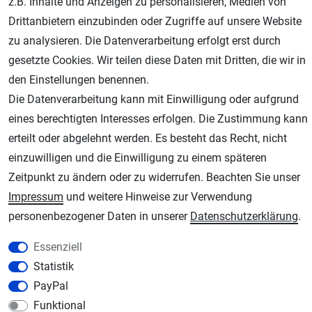
z.B. Inhalte und Anzeigen zu personalisieren, Medien von
Drittanbietern einzubinden oder Zugriffe auf unsere Website
zu analysieren. Die Datenverarbeitung erfolgt erst durch
gesetzte Cookies. Wir teilen diese Daten mit Dritten, die wir in
den Einstellungen benennen.
Die Datenverarbeitung kann mit Einwilligung oder aufgrund
eines berechtigten Interesses erfolgen. Die Zustimmung kann
erteilt oder abgelehnt werden. Es besteht das Recht, nicht
AGB
Widerrufsrecht
Datenschutz
Impressum
einzuwilligen und die Einwilligung zu einem späteren
Unsere weiteren Shops:
Zeitpunkt zu ändern oder zu widerrufen. Beachten Sie unser
Impressum
und weitere Hinweise zur Verwendung
Schmincke-City.de
personenbezogener Daten in unserer
Daten­schutz­erklärung
.
Schmincke Künstlerfarben das Gesamtsortiment
Plotter-City.com
Essenziell
Schneideplotter, Transferpressen, Siebdruck und Plotterfolien
Statistik
Modellbau-City.com
PayPal
Military + Tabletop Plastikmodelle und Modellbau Farben - Bringen Sie Farbe ins
Funktional