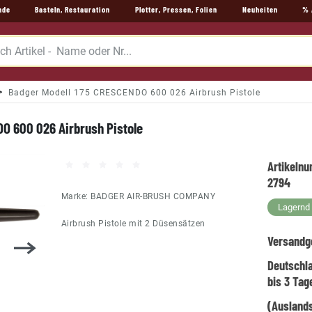
nde
Basteln, Restauration
Plotter, Pressen, Folien
Neuheiten
% 
Badger Modell 175 CRESCENDO 600 026 Airbrush Pistole
O 600 026 Airbrush Pistole
Artikeln
2794
Marke:
BADGER AIR-BRUSH COMPANY
Lagernd -
Airbrush Pistole mit 2 Düsensätzen
Versandg
Deutschl
bis 3 Tag
(Auslands