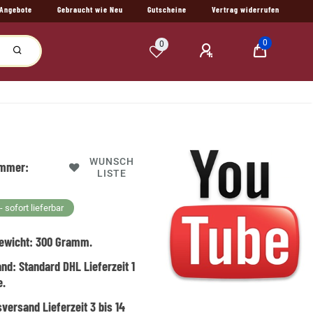
Angebote
Gebraucht wie Neu
Gutscheine
Vertrag widerrufen
0
0
WUNSCH
ummer:
LISTE
 sofort lieferbar
ewicht:
300
Gramm.
and:
Standard DHL Lieferzeit 1
e.
versand Lieferzeit 3 bis 14