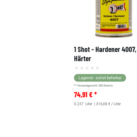
1 Shot - Hardener 4007
Härter
Lagernd - sofort lieferbar
** Versandgewicht:
300
Gramm.
74,91 € *
0.237
Liter
| 316,08 € / Liter