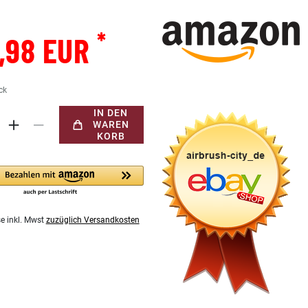
*
,98 EUR
ck
IN DEN
WAREN
KORB
se inkl. Mwst
zuzüglich Versandkosten