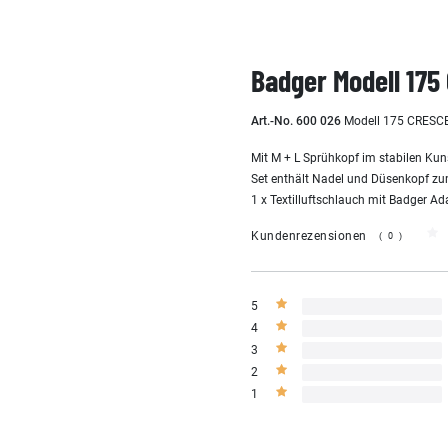
Badger Modell 175
Art.-No. 600 026
Modell 175 CRES
Mit M + L Sprühkopf im stabilen Kun
Set enthält Nadel und Düsenkopf z
1 x Textilluftschlauch mit Badger A
Kundenrezensionen
(0)
5
4
3
2
1