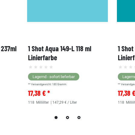
, 237ml
1 Shot Aqua 149-L 118 ml
1 Shot
Linierfarbe
Linier
Lagernd - sofort lieferbar
Lagernd
** Versandgewicht:
180
Gramm.
** Versandge
17,38 € *
17,38 
118
Milliliter
| 147,29 € / Liter
118
Millili