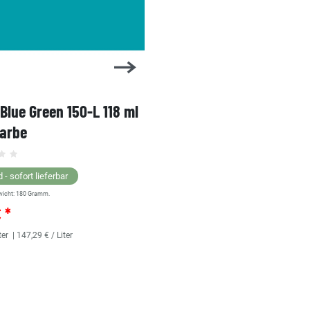
 Blue Green 150-L 118 ml
1 Shot Bright Red 104-L 
farbe
Linierfarbe
 - sofort lieferbar
Lagernd - sofort lieferbar
wicht:
180
Gramm.
** Versandgewicht:
180
Gramm.
€ *
25,36 € *
ter
| 147,29 € / Liter
118
Milliliter
| 214,92 € / Liter