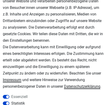
unserer Website und verarbeiten personenbezogene Daten
von Besucher:innen unserer Webseite (z.B. IP-Adresse), um
Geprüfter Shop
z.B. Inhalte und Anzeigen zu personalisieren, Medien von
Drittanbietern einzubinden oder Zugriffe auf unsere Website
zu analysieren. Die Datenverarbeitung erfolgt erst durch
gesetzte Cookies. Wir teilen diese Daten mit Dritten, die wir in
den Einstellungen benennen.
Die Datenverarbeitung kann mit Einwilligung oder aufgrund
eines berechtigten Interesses erfolgen. Die Zustimmung kann
erteilt oder abgelehnt werden. Es besteht das Recht, nicht
AGB
Widerrufsrecht
Datenschutz
Impressum
einzuwilligen und die Einwilligung zu einem späteren
Zeitpunkt zu ändern oder zu widerrufen. Beachten Sie unser
Unsere weiteren Shops:
Impressum
und weitere Hinweise zur Verwendung
Schmincke-City.de
personenbezogener Daten in unserer
Daten­schutz­erklärung
.
Schmincke Künstlerfarben das Gesamtsortiment
Essenziell
Plotter-City.com
Statistik
Schneideplotter, Transferpressen, Siebdruck und Plotterfolien