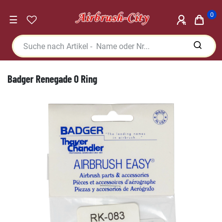
0
☰
Badger Renegade O Ring