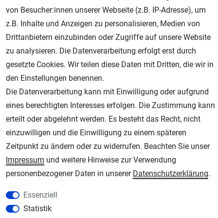
von Besucher:innen unserer Webseite (z.B. IP-Adresse), um
Geprüfter Shop
z.B. Inhalte und Anzeigen zu personalisieren, Medien von
Drittanbietern einzubinden oder Zugriffe auf unsere Website
zu analysieren. Die Datenverarbeitung erfolgt erst durch
gesetzte Cookies. Wir teilen diese Daten mit Dritten, die wir in
den Einstellungen benennen.
Die Datenverarbeitung kann mit Einwilligung oder aufgrund
eines berechtigten Interesses erfolgen. Die Zustimmung kann
erteilt oder abgelehnt werden. Es besteht das Recht, nicht
AGB
Widerrufsrecht
Datenschutz
Impressum
einzuwilligen und die Einwilligung zu einem späteren
Zeitpunkt zu ändern oder zu widerrufen. Beachten Sie unser
Unsere weiteren Shops:
Impressum
und weitere Hinweise zur Verwendung
Schmincke-City.de
personenbezogener Daten in unserer
Daten­schutz­erklärung
.
Schmincke Künstlerfarben das Gesamtsortiment
Essenziell
Plotter-City.com
Statistik
Schneideplotter, Transferpressen, Siebdruck und Plotterfolien