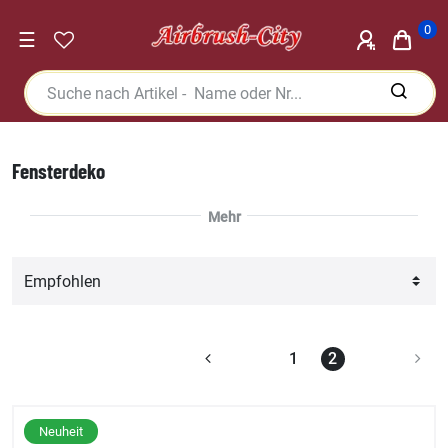
0
☰
Fensterdeko
1
2
Neuheit