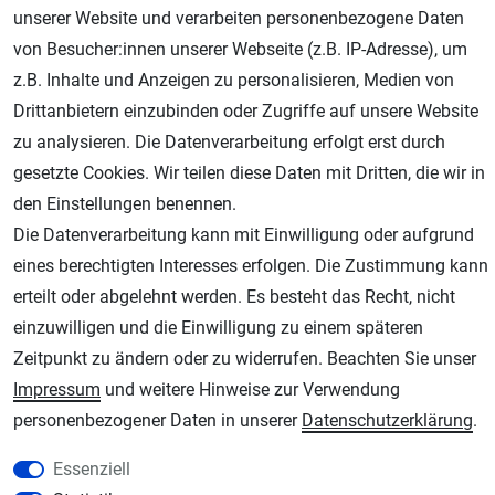
unserer Website und verarbeiten personenbezogene Daten
Geprüfter Shop
von Besucher:innen unserer Webseite (z.B. IP-Adresse), um
z.B. Inhalte und Anzeigen zu personalisieren, Medien von
Drittanbietern einzubinden oder Zugriffe auf unsere Website
zu analysieren. Die Datenverarbeitung erfolgt erst durch
gesetzte Cookies. Wir teilen diese Daten mit Dritten, die wir in
den Einstellungen benennen.
Die Datenverarbeitung kann mit Einwilligung oder aufgrund
eines berechtigten Interesses erfolgen. Die Zustimmung kann
AGB
Widerrufsrecht
Datenschutz
Impressum
erteilt oder abgelehnt werden. Es besteht das Recht, nicht
einzuwilligen und die Einwilligung zu einem späteren
Unsere weiteren Shops:
Zeitpunkt zu ändern oder zu widerrufen. Beachten Sie unser
Schmincke-City.de
Impressum
und weitere Hinweise zur Verwendung
Schmincke Künstlerfarben das Gesamtsortiment
personenbezogener Daten in unserer
Daten­schutz­erklärung
.
Plotter-City.com
Schneideplotter, Transferpressen, Siebdruck und Plotterfolien
Essenziell