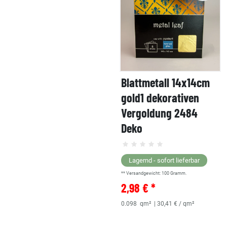
Blattmetall 14x14cm
gold1 dekorativen
Vergoldung 2484
Deko
Lagernd - sofort lieferbar
** Versandgewicht:
100
Gramm.
2,98 € *
0.098
qm²
| 30,41 € / qm²