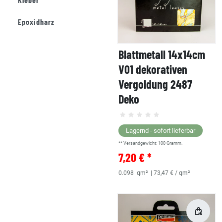
Epoxidharz
Blattmetall 14x14cm
V01 dekorativen
Vergoldung 2487
Deko
Lagernd - sofort lieferbar
** Versandgewicht:
100
Gramm.
7,20 € *
0.098
qm²
| 73,47 € / qm²