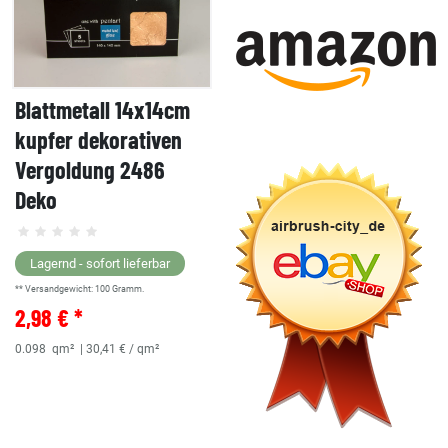
Blattmetall 14x14cm
kupfer dekorativen
Vergoldung 2486
Deko
Lagernd - sofort lieferbar
** Versandgewicht:
100
Gramm.
2,98 € *
0.098
qm²
| 30,41 € / qm²