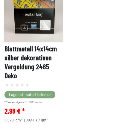
Blattmetall 14x14cm
silber dekorativen
Vergoldung 2485
Deko
Lagernd - sofort lieferbar
** Versandgewicht:
100
Gramm.
2,98 € *
0.098
qm²
| 30,41 € / qm²