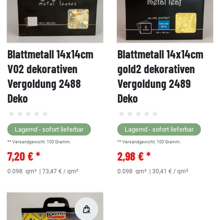
Blattmetall 14x14cm
Blattmetall 14x14cm
V02 dekorativen
gold2 dekorativen
Vergoldung 2488
Vergoldung 2489
Deko
Deko
Lagernd - sofort lieferbar
Lagernd - sofort lieferbar
** Versandgewicht:
100
Gramm.
** Versandgewicht:
100
Gramm.
7,20 € *
2,98 € *
0.098
qm²
| 73,47 € / qm²
0.098
qm²
| 30,41 € / qm²