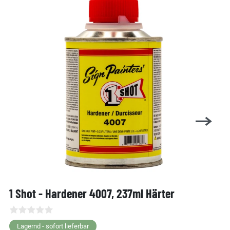
1 Shot - Hardener 4007, 237ml Härter
Lagernd - sofort lieferbar