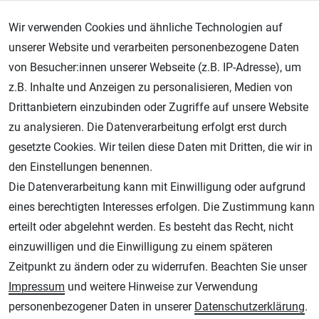
Wir verwenden Cookies und ähnliche Technologien auf
unserer Website und verarbeiten personenbezogene Daten
von Besucher:innen unserer Webseite (z.B. IP-Adresse), um
Geprüfter Shop
z.B. Inhalte und Anzeigen zu personalisieren, Medien von
Drittanbietern einzubinden oder Zugriffe auf unsere Website
zu analysieren. Die Datenverarbeitung erfolgt erst durch
gesetzte Cookies. Wir teilen diese Daten mit Dritten, die wir in
den Einstellungen benennen.
Die Datenverarbeitung kann mit Einwilligung oder aufgrund
eines berechtigten Interesses erfolgen. Die Zustimmung kann
erteilt oder abgelehnt werden. Es besteht das Recht, nicht
AGB
Widerrufsrecht
Datenschutz
Impressum
einzuwilligen und die Einwilligung zu einem späteren
Zeitpunkt zu ändern oder zu widerrufen. Beachten Sie unser
Unsere weiteren Shops:
Impressum
und weitere Hinweise zur Verwendung
Schmincke-City.de
personenbezogener Daten in unserer
Daten­schutz­erklärung
.
Schmincke Künstlerfarben das Gesamtsortiment