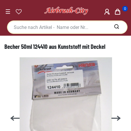
0
☰
Becher 50ml 124410 aus Kunststoff mit Deckel